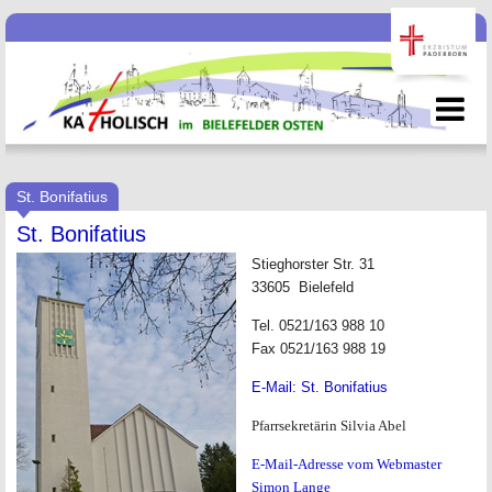
St. Bonifatius
St. Bonifatius
Stieghorster Str. 31
33605 Bielefeld
Tel. 0521/163 988 10
Fax 0521/163 988 19
E-Mail: St. Bonifatius
Pfarrsekretärin Silvia Abel
E-Mail-Adresse vom Webmaster
Simon Lange