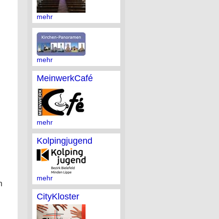
mehr
mehr
MeinwerkCafé
mehr
Kolpingjugend
mehr
h
CityKloster