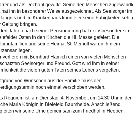
arrer und als Dechant gewirkt. Seine den Menschen zugewandt
t hat ihn in besonderer Weise ausgezeichnet. Als Seelsorger im
fängnis und im Krankenhaus konnte er seine Fähigkeiten sehr 
r Geltung bringen.
 den Jahren nach seiner Pensionierung hat er insbesondere im
elefelder Osten in den Kirchen die Hl. Messe gefeiert. Die
lpingfamilien und seine Heimat St. Meinolf waren ihm ein
rzensanliegen.
r verlieren mit Bernhard Hamich einen von vielen Menschen
schätzten Seelsorger und Freund. Gott wird ihm in seiner
rrlichkeit die vielen guten Taten seines Lebens vergelten.
fgrund von Wünschen aus der Familie muss der
erdigungstermin noch einmal verschoben werden.
s Requiem ist am Dienstag, 4. November, um 14:30 Uhr in der
rche Maria Königin in Bielefeld Baumheide. Anschließend
gleiten wir seine Urne gemeinsam zum Friedhof in Heepen.