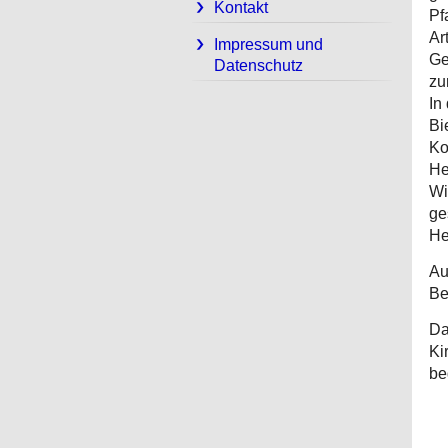
Kontakt
Pf
Ar
Impressum und
Ge
Datenschutz
zu
In
Bi
Ko
He
Wi
ge
He
Au
Be
Da
Ki
be